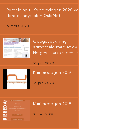
Påmelding til Karrieredagen 2020 ved
Handelshøyskolen OsloMet
19. mars 2020
Oppgaveskriving i
samarbeid med et av
Norges største tech- og
konsulentselskap?
16. jan. 2020
Karrieredagen 2019
13. jan. 2020
Karrieredagen 2018
10. okt. 2018