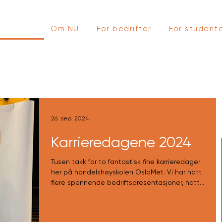
Nyheter
Om NU
For bedrifter
For student
26. sep. 2024
Karrieredagene 2024
Tusen takk for to fantastisk fine karrieredager
her på handelshøyskolen OsloMet. Vi har hatt
flere spennende bedriftspresentasjoner, hatt...