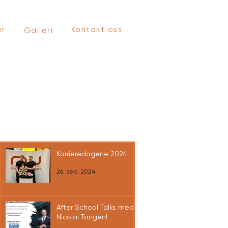
er
Kontakt oss
Galleri
Siste nyheter
Karrieredagene 2024
26. sep. 2024
After School Talks med
Nicolai Tangen!