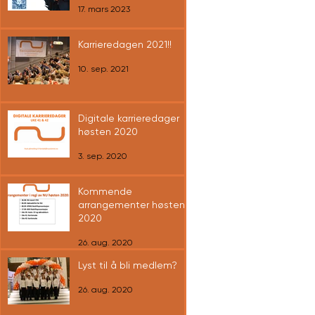
17. mars 2023
Karrieredagen 2021!!
10. sep. 2021
Digitale karrieredager
høsten 2020
3. sep. 2020
Kommende
arrangementer høsten
2020
26. aug. 2020
Lyst til å bli medlem?
26. aug. 2020