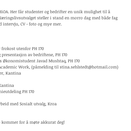
 HiOA. Her får studenter og bedrifter en unik mulighet til å 
Næringslivsutvalget steller i stand en morro dag med både fag 
 intervju, CV - foto og mye mer.
v frokost utenfor PH 170
g presentasjon av bedriftene, PH 170 
ts Økonomistudent Javad Mushtaq, PH 170 
 Academic Work, (påmelding til stina.sehlstedt@hotmail.com) 
er, Kantina
Kantina 
mieutdeling PH 170 
beid med Sosialt utvalg, Kroa
e kommer for å møte akkurat deg! 