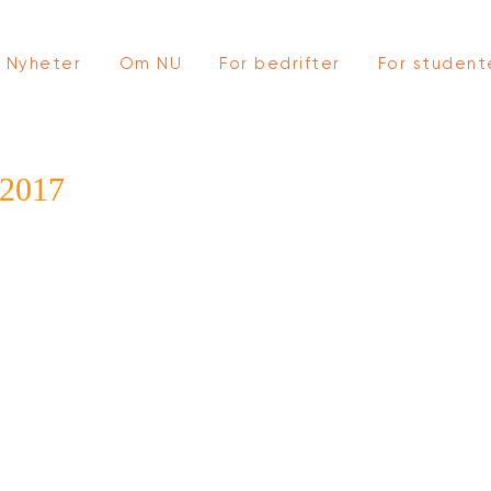
Nyheter
Om NU
For bedrifter
For student
2017