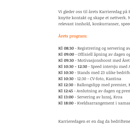
Vi gleder oss til årets Karrieredag på
knytte kontakt og skape et nettverk. 
relevant innhold, konkurranser, speed
Årets program:
Kl 08:30
 - Registrering og servering a
Kl 09:00
 - Offisiell åpning av dagen o
Kl 09:30 
- Motivasjonsboost med Åre
Kl 10:30 - 12:30 
- Speed intervju med
Kl 10:30 
- Stands med 23 ulike bedrift
Kl 10:30
 - 12:30 - CV-foto, Kantina 
Kl 12:30 
- Ballongslipp med premier, 
Kl 12:45
 - Avslutning av dagen og pre
Kl 13:00
 - Servering av lunsj, Kroa
Kl 18:00
 - Kveldsarrangement i samar
Karrieredagen er en dag da bedriften