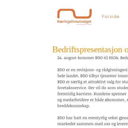
Forside
Bedriftspresentasjon
24. august kommer BDO til HiOA. Bedri
BDO er en revisjons- og rådgivnings
hele landet. BDO tilbyr tjenester inne
BDO er særlig et attraktivt valg for st
foretaksservice. Der vil du som studen
fremtidig karriere. Kundene spenner f
og medarbeidere er både økonomer, re
breddekunnskap. 
BDO har hatt en eventyrlig vekst gjen
markedet sammen med oss og levere d