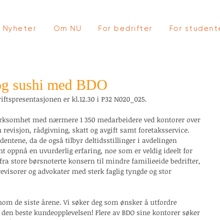
Nyheter
Om NU
For bedrifter
For student
 og sushi med BDO
ftspresentasjonen er kl.12.30 i P32 N020_025. 
virksomhet med nærmere 1 350 medarbeidere ved kontorer over 
n revisjon, rådgivning, skatt og avgift samt foretaksservice. 
udentene, da de også tilbyr deltidsstillinger i avdelingen 
t oppnå en uvurderlig erfaring, noe som er veldig ideelt for 
ra store børsnoterte konsern til mindre familieeide bedrifter, 
visorer og advokater med sterk faglig tyngde og stor 
nom de siste årene. Vi søker deg som ønsker å utfordre 
en beste kundeopplevelsen! Flere av BDO sine kontorer søker 