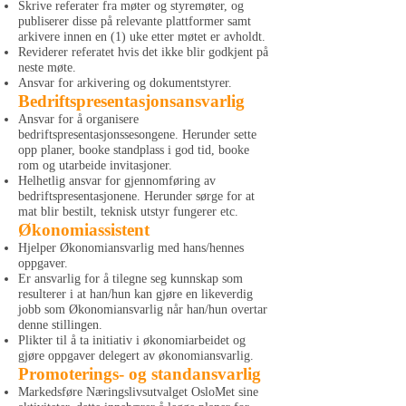
Skrive referater fra møter og styremøter, og
publiserer disse på relevante plattformer samt
arkivere innen en (1) uke etter møtet er avholdt.
Reviderer referatet hvis det ikke blir godkjent på
neste møte.
Ansvar for arkivering og dokumentstyrer.
Bedriftspresentasjonsansvarlig
Ansvar for å organisere
bedriftspresentasjonssesongene. Herunder sette
opp planer, booke standplass i god tid, booke
rom og utarbeide invitasjoner.
Helhetlig ansvar for gjennomføring av
bedriftspresentasjonene. Herunder sørge for at
mat blir bestilt, teknisk utstyr fungerer etc.
Økonomiassistent
Hjelper Økonomiansvarlig med hans/hennes
oppgaver.
Er ansvarlig for å tilegne seg kunnskap som
resulterer i at han/hun kan gjøre en likeverdig
jobb som Økonomiansvarlig når han/hun overtar
denne stillingen.
Plikter til å ta initiativ i økonomiarbeidet og
gjøre oppgaver delegert av økonomiansvarlig.
Promoterings- og standansvarlig
Markedsføre Næringslivsutvalget OsloMet sine