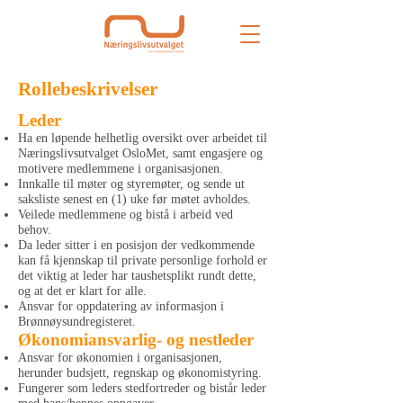
Rollebeskrivelser
Leder
Ha en løpende helhetlig oversikt over arbeidet til
Næringslivsutvalget OsloMet, samt engasjere og
motivere medlemmene i organisasjonen.
Innkalle til møter og styremøter, og sende ut
saksliste senest en (1) uke før møtet avholdes.
Veilede medlemmene og bistå i arbeid ved
behov.
Da leder sitter i en posisjon der vedkommende
kan få kjennskap til private personlige forhold er
det viktig at leder har taushetsplikt rundt dette,
og at det er klart for alle.
Ansvar for oppdatering av informasjon i
Brønnøysundregisteret.
Økonomiansvarlig- og nestleder
Ansvar for økonomien i organisasjonen,
herunder budsjett, regnskap og økonomistyring.
Fungerer som leders stedfortreder og bistår leder