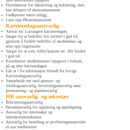
med hans/hennes oppgaver
Hovedansvar for fakturering og bokføring, men
kan delegere til økonomiassistent.
Godkjenner større utlegg.
Lære opp Økonomiassistent.
Karrieredagsansvarlig
Ansvar for å arrangere karrieredagen.
Sørger for at bedrifter blir invitert i god tid;
gjennom å fordele bedrifter til medlemmer og
sette opp ringerunder
Sørger for at rom, lobby/kantine etc. blir booket
i god tid.
Koordinerer medlemmenes oppgaver i forkant,
på og etter karrieredagen.
Går ut i fra informasjon tilsendt fra forrige
Karrieredagsansvarlig.
Samarbeide tett med sponsor- og
foredragsansvarlig, bevertningsansvarlig samt
promotering- og standansvarlig
HR-ansvarlig- og sekretær
Rekrutteringsansvarlig
Hovedansvarlig for opplæring og oppfølgning
Ansvarlig for internsaker og
internkommunikasjon
Ansvarlig for bestilling av profileringsmaterialet
til nye medlemmer