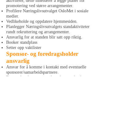
aktiviteter, dette innebærer å legge planer for
promotering ved større arrangementer.
Profilere Næringslivsutvalget OsloMet i sosiale
medier.
Vedlikeholde og oppdatere hjemmesiden.
Planlegger Næringslivsutvalgets standaktiviteter
rundt rekruttering og arrangementer.
Ansvarlig for at standen blir satt opp riktig.
Booker standplass
Setter opp vaktlister
Sponsor- og foredragsholder
ansvarlig
Ansvar for å komme i kontakt med eventuelle
sponsorer/samarbeidspartnere.
Eventuelt søke om støtte fra relevante fond etc.
Sende ut forespørsler om spons i forkant av
arrangementer.
Ansvarlig for å booke foredragsholdere til
karrieredagen og evt. andre arrangementer der
dette er relevant.
Ansvarlig for å utarbeide kontrakter med
foredragsholdere.
Ansvarlig for foredragsholder den dagen
foredraget skal holdes.
Karrieredagsassistent
Hjelper Karrieredagsansvarlig med hans/hennes