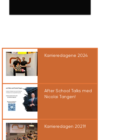
Siste
nyheter
Karrieredagene 2024
After School Talks med
Nicolai Tangen!
Karrieredagen 2021!!