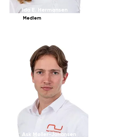
Ida E. Hermansen
Medlem
Ask Møller-Johansen