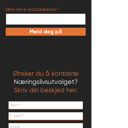
Skriv inn e-postadresse
Meld deg på
Ønsker du å kontakte
Næringslivsutvalget
?
Skriv din beskjed her: