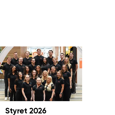
september 2015
(2)
2 innlegg
august 2015
(1)
1 innlegg
april 2015
(2)
2 innlegg
Sosiale medier
Styret 2026