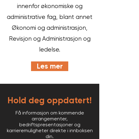
innenfor økonomiske og
administrative fag, blant annet
Økonomi og administrasjon,
Revisjon og Administrasjon og
ledelse.
Les mer
Hold deg oppdatert!
Få informasjon om kommende
arrangementer,
bedriftspresentasjoner og
karrieremuligheter direkte i innboksen
din.